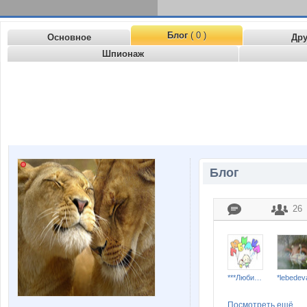
Блог
( 0 )
Основное
Др
Шпионаж
Блог
26
***Любимка***
*lebedev
Посмотреть ещё