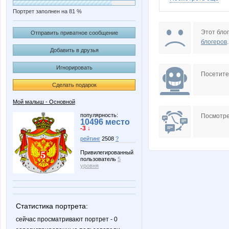
Портрет заполнен на 81 %
Beatrisa
Bupyc
Этот блог
Отправить приватное сообщение
блогеров
.
Добавить в друзья
Игнорировать
LanaNN
Lonza
Посетит
Сделать подарок
Мой малыш - Основной
NatusM
OGUL
популярность:
Посмотре
10496 место
-3 ↓
рейтинг
2508
?
Привилегированный
пользователь
5
Vinogradinka
androle
уровня
Статистика портрета:
milaha
mmkrr
сейчас просматривают портрет - 0