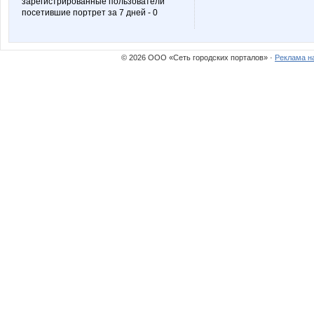
зарегистрированные пользователи
посетившие портрет за 7 дней - 0
модные детки
непакс
© 2026 ООО «Сеть городских порталов» ·
Реклама н
Флёнушка
Июльск
Мазарини
Мыш
Роза Ивановна
Сюзанн