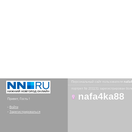
Персональный сайт пользователя
nafa
портрет № 201131 зарегистрирован боле
nafa4ka88
Привет, Гость !
-
Войти
-
Зарегистрироваться